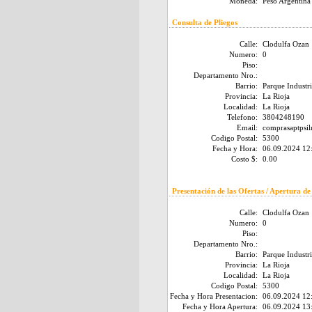
Moneda:
Peso Argentina
Consulta de Pliegos
Calle:
Clodulfa Ozan
Numero:
0
Piso:
Departamento Nro.:
Barrio:
Parque Industri
Provincia:
La Rioja
Localidad:
La Rioja
Telefono:
3804248190
Email:
comprasaptpsi
Codigo Postal:
5300
Fecha y Hora:
06.09.2024 12
Costo $:
0.00
Presentación de las Ofertas / Apertura de
Calle:
Clodulfa Ozan
Numero:
0
Piso:
Departamento Nro.:
Barrio:
Parque Industri
Provincia:
La Rioja
Localidad:
La Rioja
Codigo Postal:
5300
Fecha y Hora Presentacion:
06.09.2024 12
Fecha y Hora Apertura:
06.09.2024 13