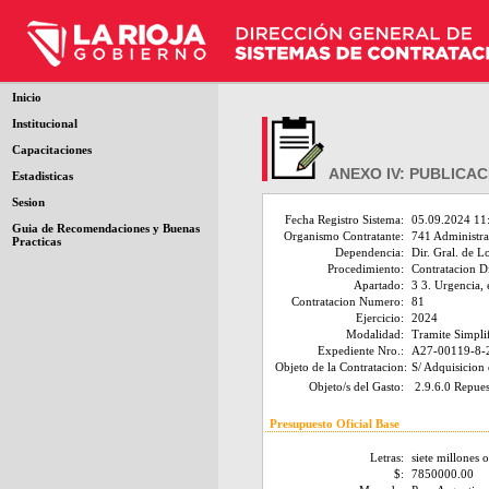
Inicio
Institucional
Capacitaciones
ANEXO IV: PUBLICAC
Estadisticas
Sesion
Fecha Registro Sistema:
05.09.2024 11
Guia de Recomendaciones y Buenas
Organismo Contratante:
741 Administrac
Practicas
Dependencia:
Dir. Gral. de Lo
Procedimiento:
Contratacion D
Apartado:
3 3. Urgencia, 
Contratacion Numero:
81
Ejercicio:
2024
Modalidad:
Tramite Simpli
Expediente Nro.:
A27-00119-8-
Objeto de la Contratacion:
S/ Adquisicion
Objeto/s del Gasto:
2.9.6.0 Repues
Presupuesto Oficial Base
Letras:
siete millones 
$:
7850000.00