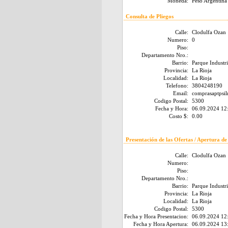
Moneda:
Peso Argentina
Consulta de Pliegos
Calle:
Clodulfa Ozan
Numero:
0
Piso:
Departamento Nro.:
Barrio:
Parque Industri
Provincia:
La Rioja
Localidad:
La Rioja
Telefono:
3804248190
Email:
comprasaptpsi
Codigo Postal:
5300
Fecha y Hora:
06.09.2024 12
Costo $:
0.00
Presentación de las Ofertas / Apertura de
Calle:
Clodulfa Ozan
Numero:
Piso:
Departamento Nro.:
Barrio:
Parque Industri
Provincia:
La Rioja
Localidad:
La Rioja
Codigo Postal:
5300
Fecha y Hora Presentacion:
06.09.2024 12
Fecha y Hora Apertura:
06.09.2024 13