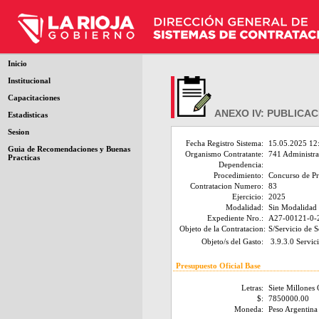
Inicio
Institucional
Capacitaciones
ANEXO IV: PUBLICAC
Estadisticas
Sesion
Fecha Registro Sistema:
15.05.2025 12
Guia de Recomendaciones y Buenas
Organismo Contratante:
741 Administrac
Practicas
Dependencia:
Procedimiento:
Concurso de Pr
Contratacion Numero:
83
Ejercicio:
2025
Modalidad:
Sin Modalidad
Expediente Nro.:
A27-00121-0-
Objeto de la Contratacion:
S/Servicio de S
Objeto/s del Gasto:
3.9.3.0 Servici
Presupuesto Oficial Base
Letras:
Siete Millones
$:
7850000.00
Moneda:
Peso Argentina