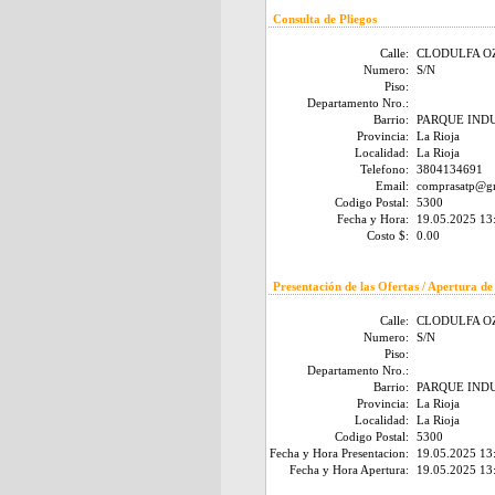
Consulta de Pliegos
Calle:
CLODULFA O
Numero:
S/N
Piso:
Departamento Nro.:
Barrio:
PARQUE IND
Provincia:
La Rioja
Localidad:
La Rioja
Telefono:
3804134691
Email:
comprasatp@g
Codigo Postal:
5300
Fecha y Hora:
19.05.2025 13
Costo $:
0.00
Presentación de las Ofertas / Apertura de
Calle:
CLODULFA O
Numero:
S/N
Piso:
Departamento Nro.:
Barrio:
PARQUE IND
Provincia:
La Rioja
Localidad:
La Rioja
Codigo Postal:
5300
Fecha y Hora Presentacion:
19.05.2025 13
Fecha y Hora Apertura:
19.05.2025 13